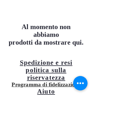
Al momento non
abbiamo
prodotti da mostrare qui.
Spedizione e resi
politica sulla
riservatezza
Programma di fidelizzazione
Aiuto
Condizioni di vendita
Fornitore
Negozio
Via Provençals, 267, Donfiesta locale,