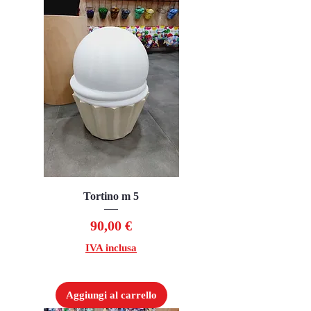
Tortino m 5
Prezzo
90,00 €
IVA inclusa
Aggiungi al carrello