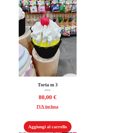
Torta m 3
Prezzo
80,00 €
IVA inclusa
Aggiungi al carrello