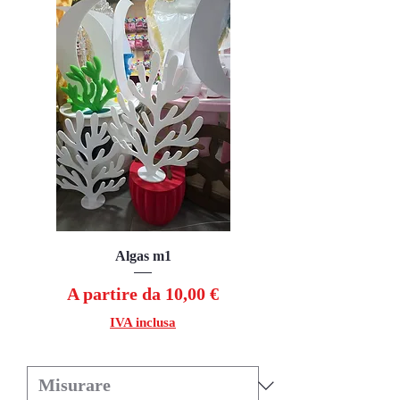
Algas m1
Prezzo scontato
A partire da
10,00 €
IVA inclusa