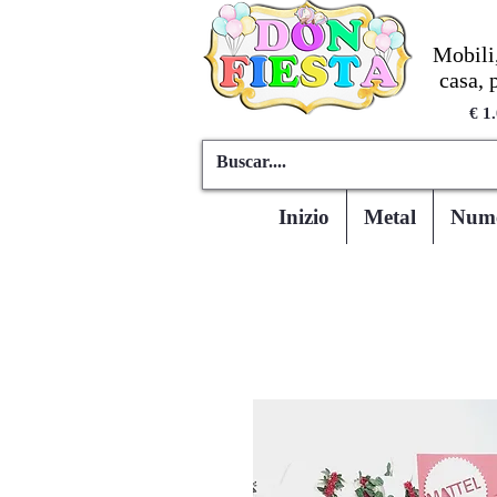
Mobili,
casa, 
€ 1
Inizio
Metal
Numer