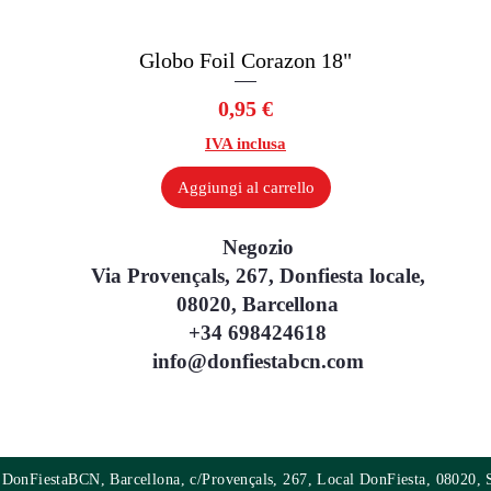
Globo Foil Corazon 18"
Vista rapida
Prezzo
0,95 €
IVA inclusa
Aggiungi al carrello
Negozio
Via Provençals, 267, Donfiesta locale,
08020, Barcellona
+34 698424618
info@donfiestabcn.com
DonFiestaBCN, Barcellona, c/Provençals, 267, Local DonFiesta, 08020, 