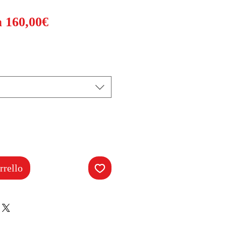
Prezzo
a
160,00€
scontato
rrello