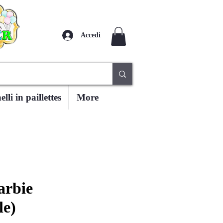
Accedi
lli in paillettes
More
arbie
le)