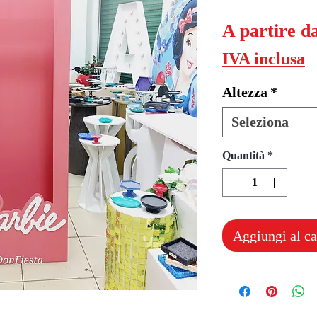
A partire d
IVA inclusa
Altezza
*
Seleziona
Quantità
*
Aggiungi al ca