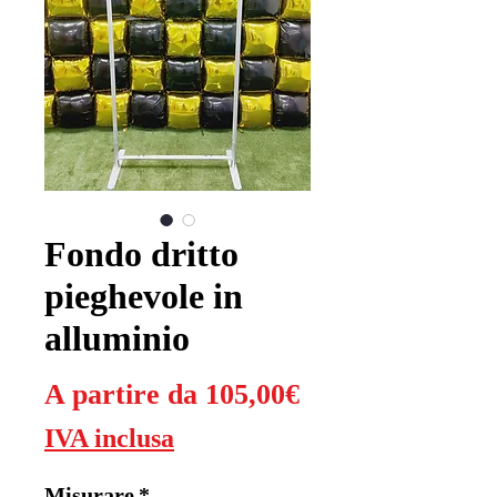
Fondo dritto
pieghevole in
alluminio
Prezzo
A partire da
105,00€
scontato
IVA inclusa
Misurare
*