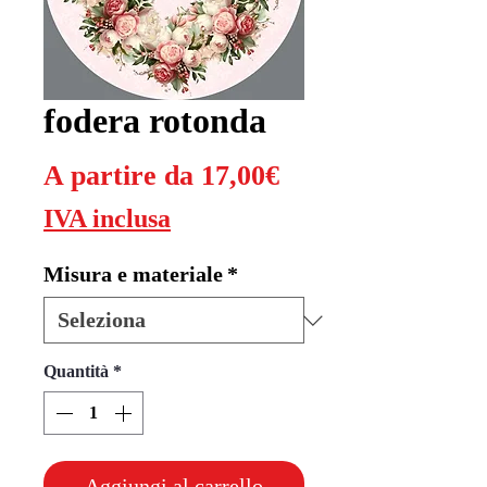
fodera rotonda
Prezzo
A partire da
17,00€
scontato
IVA inclusa
Misura e materiale
*
Quantità
*
Aggiungi al carrello