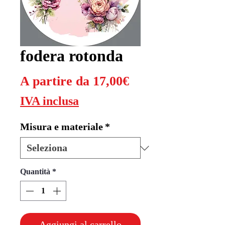
fodera rotonda
Prezzo
A partire da
17,00€
scontato
IVA inclusa
Misura e materiale
*
Quantità
*
Aggiungi al carrello