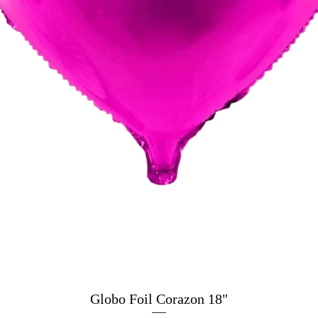
Globo Foil Corazon 18"
Vista rapida