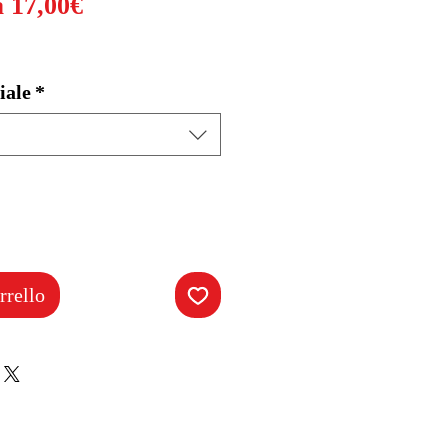
Prezzo
a
17,00€
scontato
iale
*
rrello