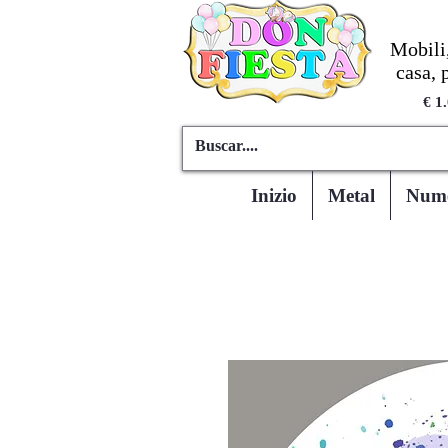
Mobili,
casa, 
€ 1
Inizio
Metal
Numer