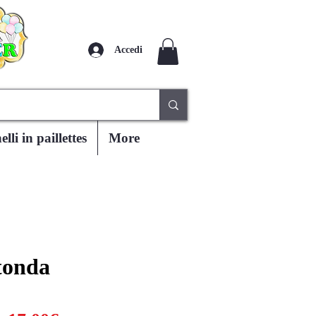
Accedi
lli in paillettes
More
tonda