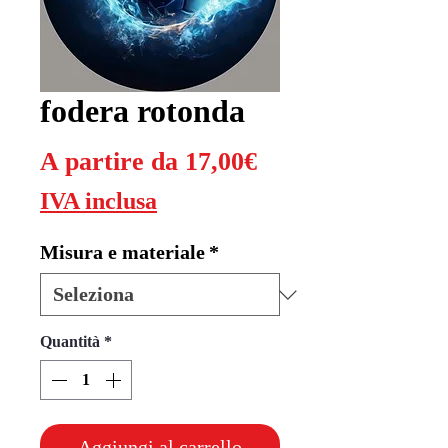
fodera rotonda
Prezzo
A partire da
17,00€
scontato
IVA inclusa
Misura e materiale
*
Quantità
*
Aggiungi al carrello