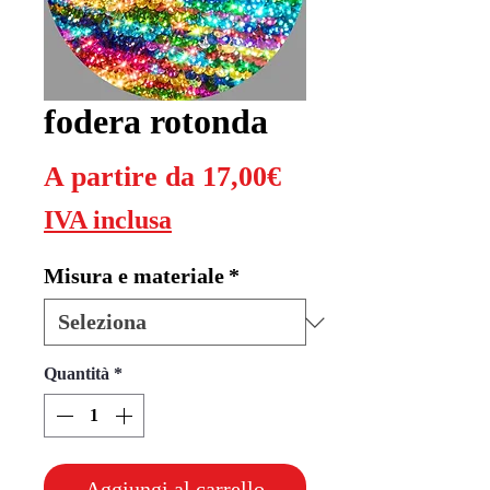
fodera rotonda
Prezzo
A partire da
17,00€
scontato
IVA inclusa
Misura e materiale
*
Quantità
*
Aggiungi al carrello