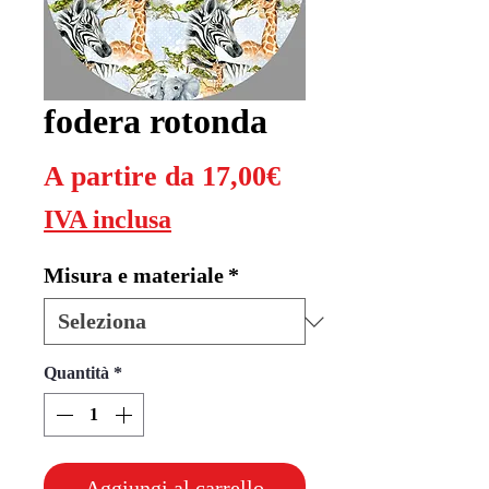
fodera rotonda
Prezzo
A partire da
17,00€
scontato
IVA inclusa
Misura e materiale
*
Quantità
*
Aggiungi al carrello