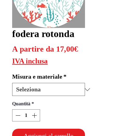
fodera rotonda
Prezzo
A partire da
17,00€
scontato
IVA inclusa
Misura e materiale
*
Quantità
*
Aggiungi al carrello