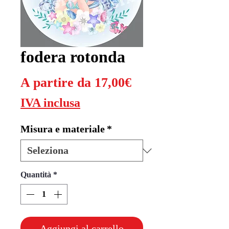
fodera rotonda
Prezzo
A partire da
17,00€
scontato
IVA inclusa
Misura e materiale
*
Quantità
*
Aggiungi al carrello