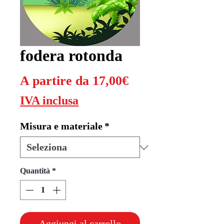
fodera rotonda
Prezzo
A partire da
17,00€
scontato
IVA inclusa
Misura e materiale
*
Quantità
*
Aggiungi al carrello