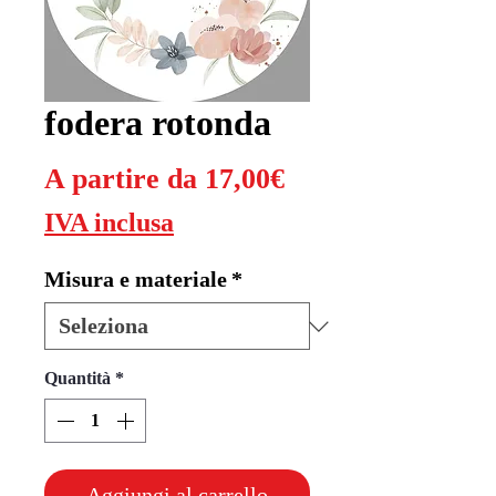
fodera rotonda
Prezzo
A partire da
17,00€
scontato
IVA inclusa
Misura e materiale
*
Quantità
*
Aggiungi al carrello