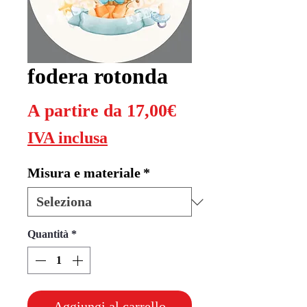
fodera rotonda
Prezzo
A partire da
17,00€
scontato
IVA inclusa
Misura e materiale
*
Quantità
*
Aggiungi al carrello