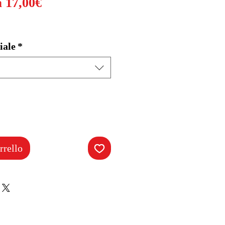
Prezzo
a
17,00€
scontato
iale
*
rrello