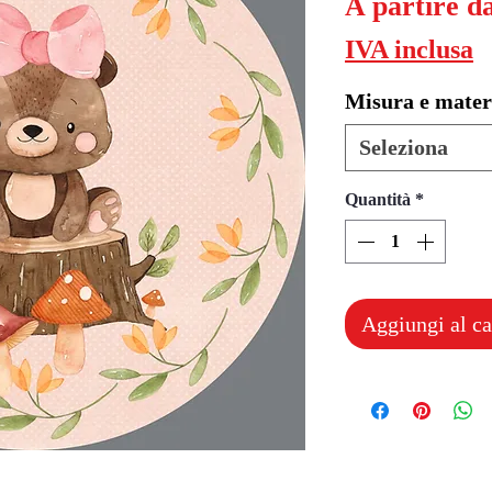
A partire d
IVA inclusa
Misura e mater
Seleziona
Quantità
*
Aggiungi al ca