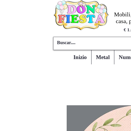
Mobili,
casa, 
€ 1
Inizio
Metal
Numer