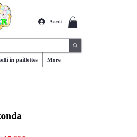
Accedi
lli in paillettes
More
tonda