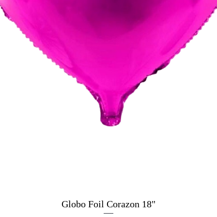
Globo Foil Corazon 18"
Vista rapida