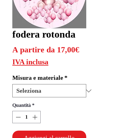
fodera rotonda
Prezzo
A partire da
17,00€
scontato
IVA inclusa
Misura e materiale
*
Quantità
*
Aggiungi al carrello