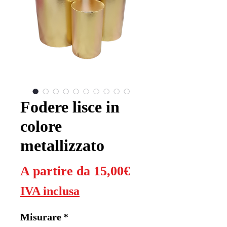
Fodere lisce in
colore
metallizzato
Prezzo
A partire da
15,00€
scontato
IVA inclusa
Misurare
*