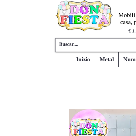
Mobili,
casa, 
€ 1
Inizio
Metal
Numer