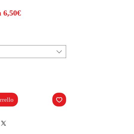
Prezzo
a
6,50€
scontato
rrello