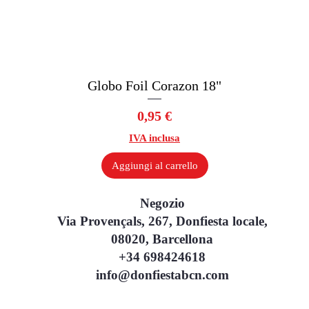
Globo Foil Corazon 18"
Vista rapida
Prezzo
0,95 €
IVA inclusa
Aggiungi al carrello
Negozio
Via Provençals, 267, Donfiesta locale,
08020, Barcellona
+34 698424618
info@donfiestabcn.com