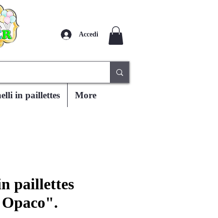
Accedi
lli in paillettes
More
n paillettes
 Opaco".