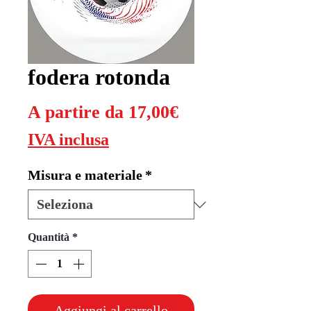
fodera rotonda
Prezzo
A partire da
17,00€
scontato
IVA inclusa
Misura e materiale
*
Quantità
*
Aggiungi al carrello