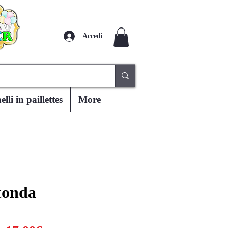
Accedi
lli in paillettes
More
tonda