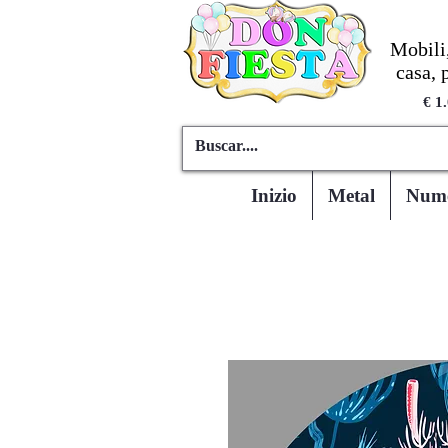
Mobili,
casa, 
€ 1
Inizio
Metal
Numer