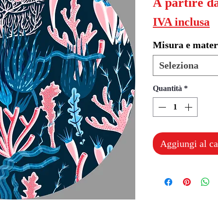
A partire d
IVA inclusa
Misura e mater
Seleziona
Quantità
*
Aggiungi al ca