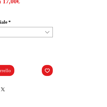
Prezzo
a
17,00€
scontato
iale
*
rrello