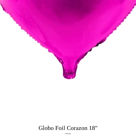
Globo Foil Corazon 18"
Vista rapida