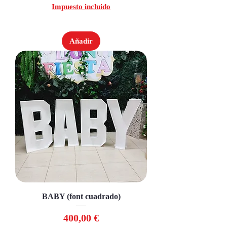
Impuesto incluido
Añadir
BABY (font cuadrado)
Precio
400,00 €