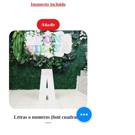
Impuesto incluido
Añadir
Letras o numeros (font cuadrado)
Precio
110,00 €