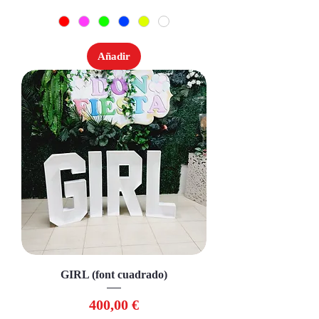
Añadir
GIRL (font cuadrado)
Precio
400,00 €