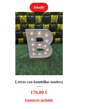
Añadir
Letras con bombillas madera
Precio
170,00 €
Impuesto incluido