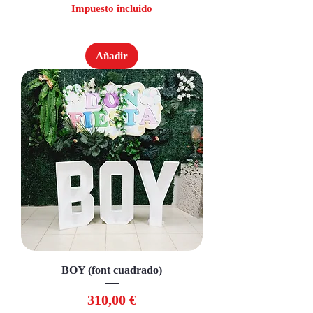
Impuesto incluido
Añadir
BOY (font cuadrado)
Precio
310,00 €