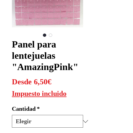
Panel para
lentejuelas
"AmazingPink"
Precio
Desde
6,50€
de
Impuesto incluido
oferta
Cantidad
*