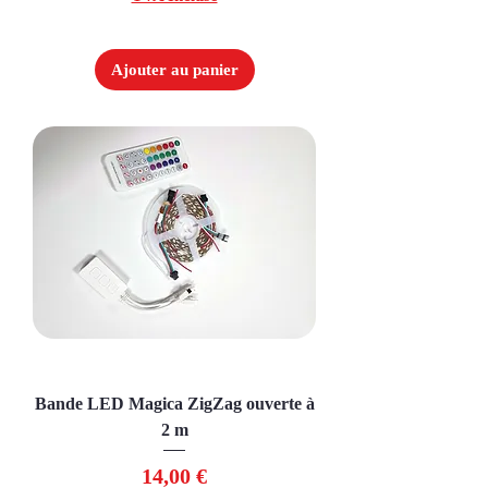
Ajouter au panier
Bande LED Magica ZigZag ouverte à
2 m
Prix
14,00 €