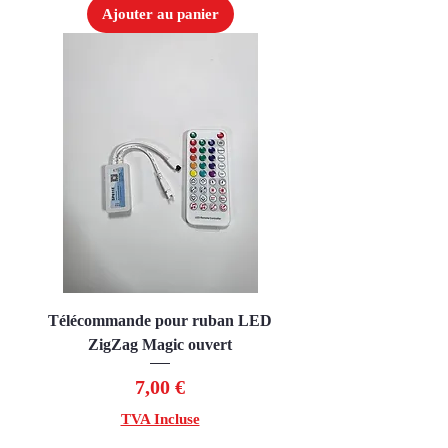
Ajouter au panier
Télécommande pour ruban LED
ZigZag Magic ouvert
Prix
7,00 €
TVA Incluse