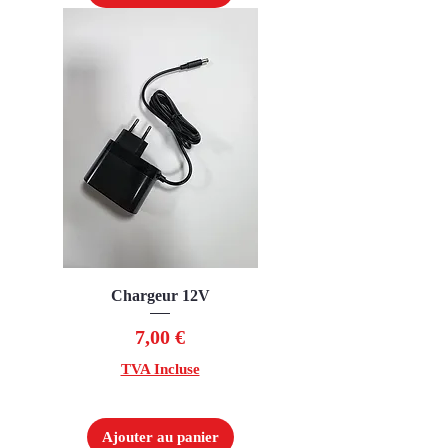
Chargeur 12V
Prix
7,00 €
TVA Incluse
Ajouter au panier