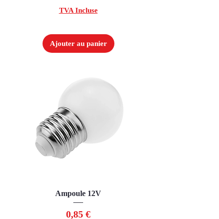
TVA Incluse
Ajouter au panier
Ampoule 12V
Prix
0,85 €