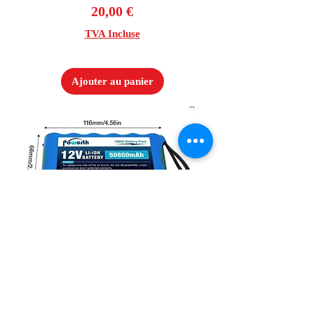
Prix
20,00 €
TVA Incluse
Ajouter au panier
Batterie 12V 50800mAh