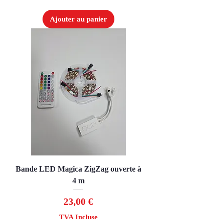
Ajouter au panier
Bande LED Magica ZigZag ouverte à
4 m
Prix
23,00 €
TVA Incluse