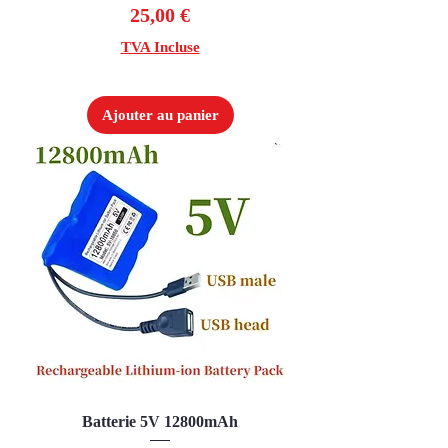
Prix
25,00 €
TVA Incluse
Ajouter au panier
Batterie 5V 12800mAh