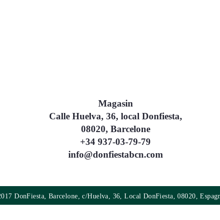
Magasin
Calle Huelva, 36, local Donfiesta,
08020, Barcelone
+34 937-03-79-79
info@donfiestabcn.com
017 DonFiesta, Barcelone, c/Huelva, 36, Local DonFiesta, 08020, Espag