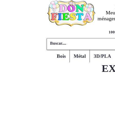
Meub
ménagers
100
Bois
Métal
3D/PLA
EX