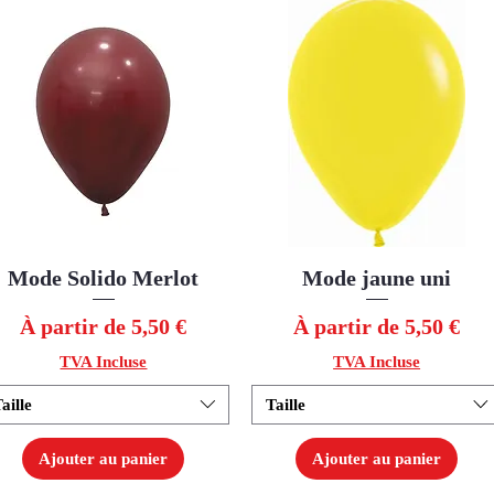
Mode Solido Merlot
Aperçu rapide
Mode jaune uni
Aperçu rapide
Prix promotionnel
Prix promotionnel
À partir de
5,50 €
À partir de
5,50 €
TVA Incluse
TVA Incluse
aille
Taille
Ajouter au panier
Ajouter au panier