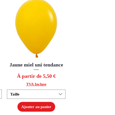
Jaune miel uni tendance
Aperçu rapide
Prix promotionnel
À partir de
5,50 €
TVA Incluse
Taille
Ajouter au panier