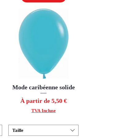
Mode caribéenne solide
Aperçu rapide
Prix promotionnel
À partir de
5,50 €
TVA Incluse
Taille