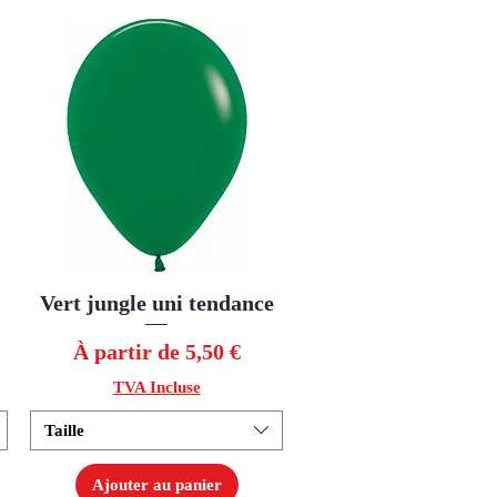
Vert jungle uni tendance
Aperçu rapide
Prix promotionnel
À partir de
5,50 €
TVA Incluse
Taille
Ajouter au panier