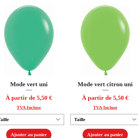
Mode vert uni
Aperçu rapide
Mode vert citron uni
Aperçu rapide
Prix promotionnel
Prix promotionnel
À partir de
5,50 €
À partir de
5,50 €
TVA Incluse
TVA Incluse
aille
Taille
Ajouter au panier
Ajouter au panier