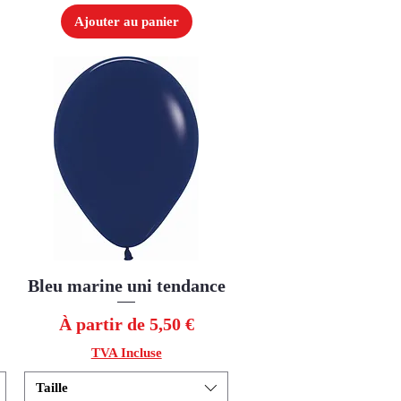
Ajouter au panier
Bleu marine uni tendance
Aperçu rapide
Prix promotionnel
À partir de
5,50 €
TVA Incluse
Taille