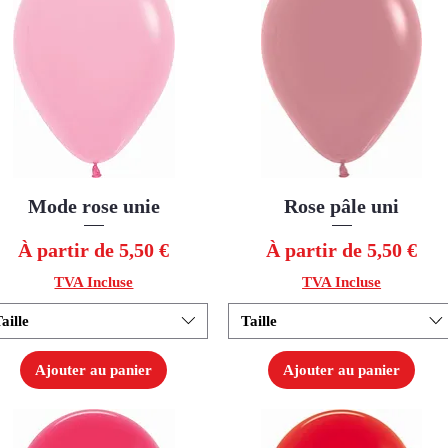
Mode rose unie
Aperçu rapide
Rose pâle uni
Aperçu rapide
Prix promotionnel
Prix promotionnel
À partir de
5,50 €
À partir de
5,50 €
TVA Incluse
TVA Incluse
aille
Taille
Ajouter au panier
Ajouter au panier