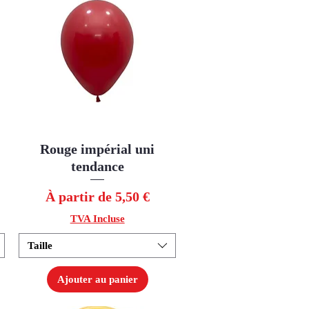
Rouge impérial uni
Aperçu rapide
tendance
Prix promotionnel
À partir de
5,50 €
TVA Incluse
Taille
Ajouter au panier