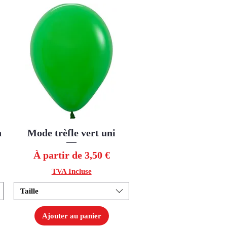
n
Mode trèfle vert uni
Aperçu rapide
Prix promotionnel
À partir de
3,50 €
TVA Incluse
Taille
Ajouter au panier