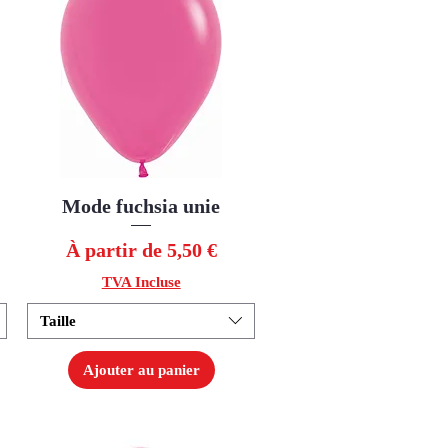
Mode fuchsia unie
Aperçu rapide
Prix promotionnel
À partir de
5,50 €
TVA Incluse
Taille
Ajouter au panier