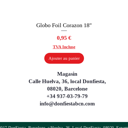
Globo Foil Corazon 18"
Aperçu rapide
Prix
0,95 €
TVA Incluse
Ajouter au panier
Magasin
Calle Huelva, 36, local Donfiesta,
08020, Barcelone
+34 937-03-79-79
info@donfiestabcn.com
017 DonFiesta, Barcelone, c/Huelva, 36, Local DonFiesta, 08020, Espag