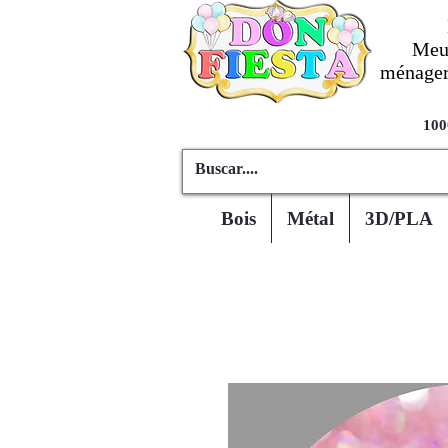
Meub
ménagers
100
Bois
Métal
3D/PLA