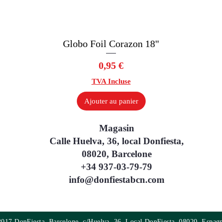
Globo Foil Corazon 18"
Aperçu rapide
Prix
0,95 €
TVA Incluse
Ajouter au panier
Magasin
Calle Huelva, 36, local Donfiesta,
08020, Barcelone
+34 937-03-79-79
info@donfiestabcn.com
017 DonFiesta, Barcelone, c/Huelva, 36, Local DonFiesta, 08020, Espag