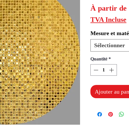
À partir de
TVA Incluse
Mesure et maté
Sélectionner
Quantité
*
Ajouter au pan