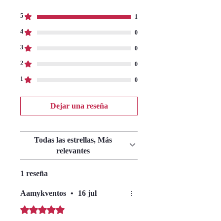
5
1
4
0
3
0
2
0
1
0
Dejar una reseña
Todas las estrellas, Más
relevantes
1 reseña
Aamykventos
•
16 jul
Obtuvo 5 de 5 estrellas.