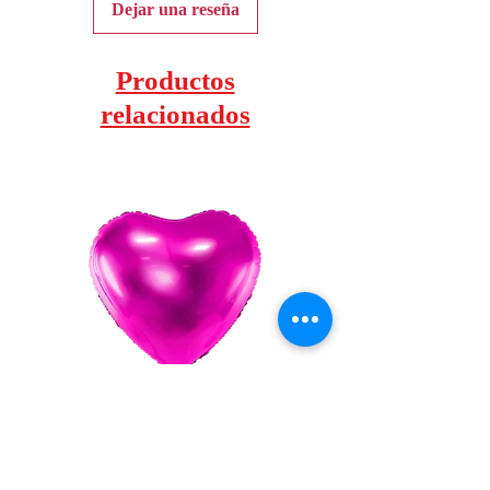
Dejar una reseña
Productos
relacionados
Globo Foil Corazon 18"
Globo Foil Corazo