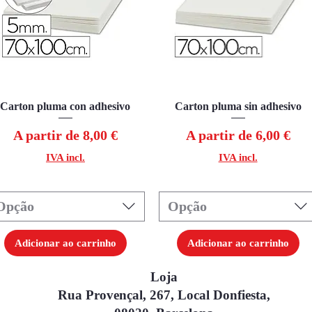
Carton pluma con adhesivo
Visualização rápida
Carton pluma sin adhesivo
Visualização rápida
Preço promocional
Preço promocional
A partir de
8,00 €
A partir de
6,00 €
IVA incl.
IVA incl.
Opção
Opção
Adicionar ao carrinho
Adicionar ao carrinho
Loja
Rua Provençal, 267, Local Donfiesta,