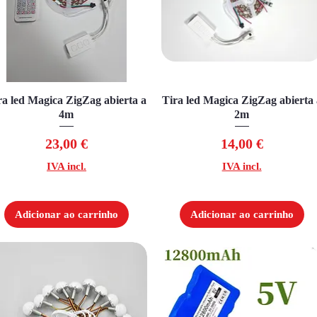
ra led Magica ZigZag abierta a
Visualização rápida
Tira led Magica ZigZag abierta 
Visualização rápida
4m
2m
Preço
Preço
23,00 €
14,00 €
IVA incl.
IVA incl.
Adicionar ao carrinho
Adicionar ao carrinho