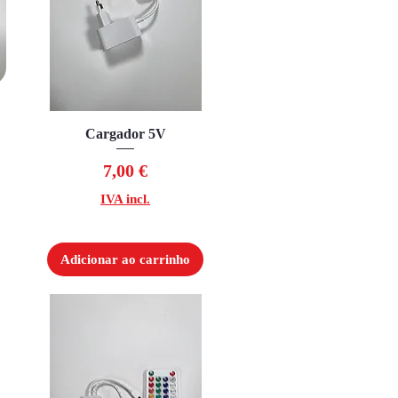
Visualização rápida
Cargador 5V
Preço
7,00 €
IVA incl.
Adicionar ao carrinho