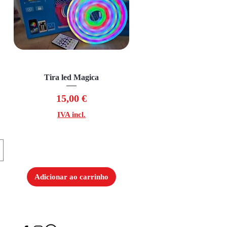
Visualização rápida
Tira led Magica
Preço
15,00 €
IVA incl.
Adicionar ao carrinho