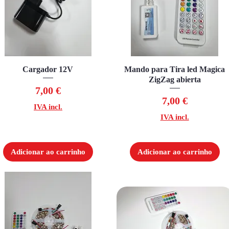
Visualização rápida
Cargador 12V
Mando para Tira led Magica
Visualização rápida
ZigZag abierta
Preço
7,00 €
Preço
7,00 €
IVA incl.
IVA incl.
Adicionar ao carrinho
Adicionar ao carrinho