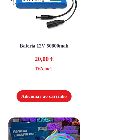
Batería 12V 50800mah
Visualização rápida
Preço
20,00 €
IVA incl.
Adicionar ao carrinho