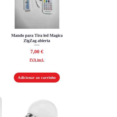
Mando para Tira led Magica
Visualização rápida
ZigZag abierta
Preço
7,00 €
IVA incl.
Adicionar ao carrinho