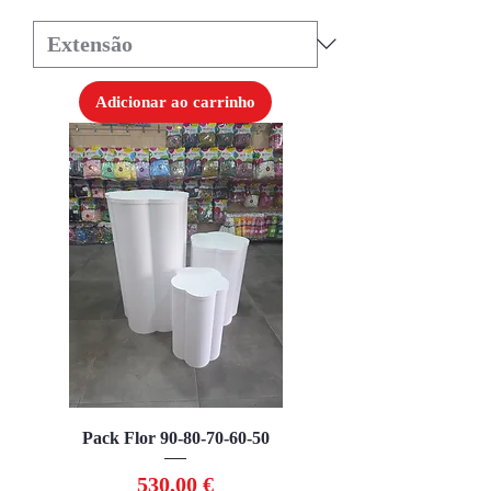
Adicionar ao carrinho
Pack Flor 90-80-70-60-50
Preço
530,00 €