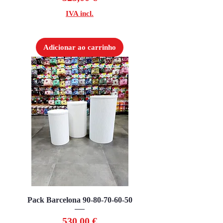
IVA incl.
Adicionar ao carrinho
Pack Barcelona 90-80-70-60-50
Preço
530,00 €