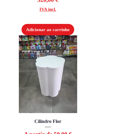
IVA incl.
Adicionar ao carrinho
Cilindro Flor
Preço promocional
A partir de
50,00 €