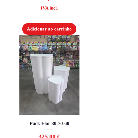
IVA incl.
Adicionar ao carrinho
Pack Flor 80-70-60
Preço
325,00 €