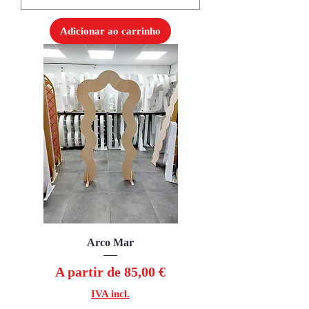
Adicionar ao carrinho
Arco Mar
Preço promocional
A partir de
85,00 €
IVA incl.