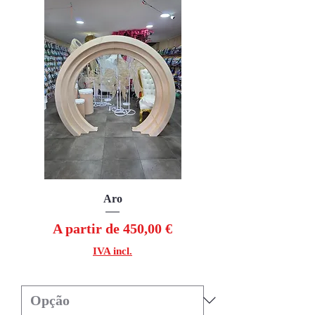
Aro
Preço promocional
A partir de
450,00 €
IVA incl.