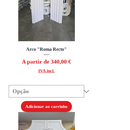
Arco "Roma Recto"
Preço promocional
A partir de
340,00 €
IVA incl.
Adicionar ao carrinho