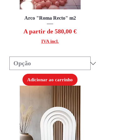
Arco "Roma Recto" m2
Preço promocional
A partir de
580,00 €
IVA incl.
Adicionar ao carrinho