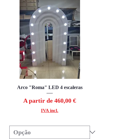
Arco "Roma" LED 4 escaleras
Preço promocional
A partir de
460,00 €
IVA incl.