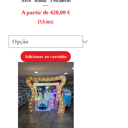
Arco "Roma" 5 escaleras
Preço promocional
A partir de
420,00 €
IVA incl.
Adicionar ao carrinho