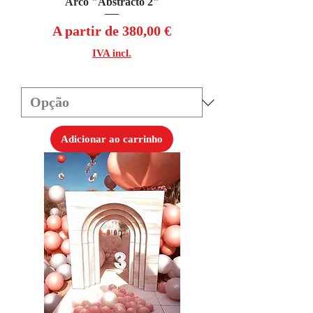
Arco "Abstracto 2"
Preço promocional
A partir de
380,00 €
IVA incl.
Adicionar ao carrinho