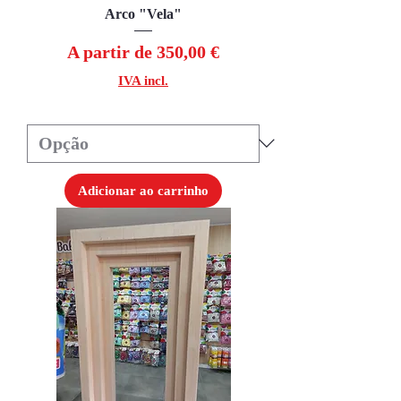
Arco "Vela"
Preço promocional
A partir de
350,00 €
IVA incl.
Adicionar ao carrinho