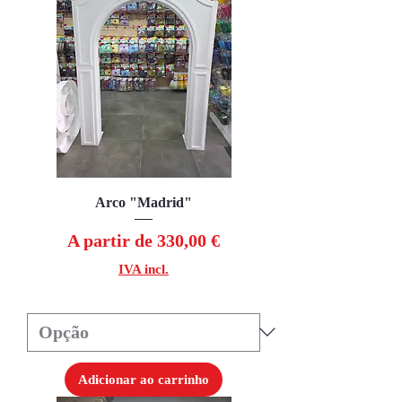
Arco "Madrid"
Preço promocional
A partir de
330,00 €
IVA incl.
Adicionar ao carrinho