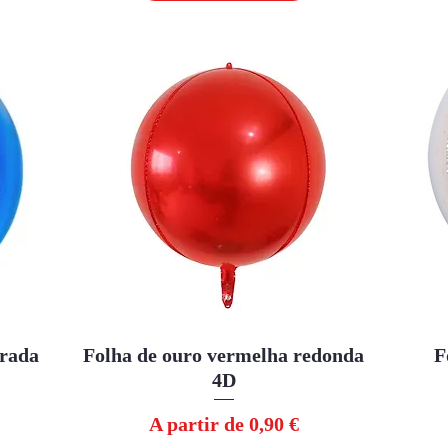
urada
Folha de ouro vermelha redonda
Visualização rápida
F
4D
Preço promocional
A partir de
0,90 €