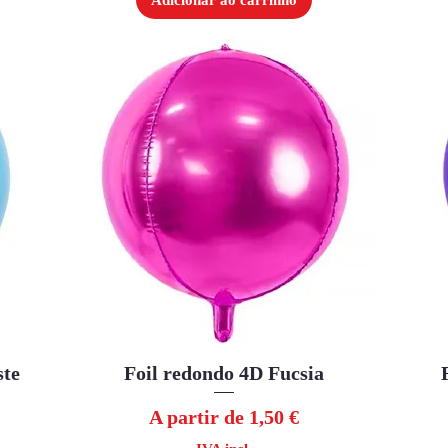
Adicionar ao carrinho
ste
Foil redondo 4D Fucsia
Visualização rápida
Preço promocional
A partir de
1,50 €