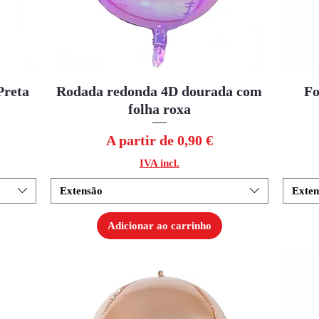
Preta
Rodada redonda 4D dourada com
Visualização rápida
Fo
folha roxa
Preço promocional
A partir de
0,90 €
IVA incl.
Extensão
Exten
Adicionar ao carrinho