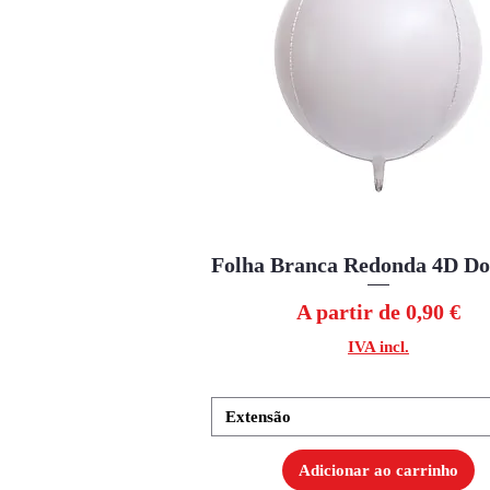
Folha Branca Redonda 4D D
Visualização rápida
Preço promocional
A partir de
0,90 €
IVA incl.
Extensão
Adicionar ao carrinho