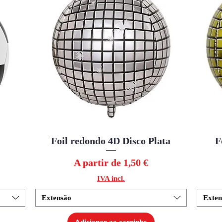
Foil redondo 4D Disco Plata
Visualização rápida
F
Preço promocional
A partir de
1,50 €
IVA incl.
Extensão
Exten