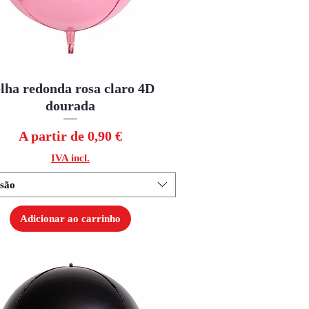
lha redonda rosa claro 4D
Visualização rápida
dourada
Preço promocional
A partir de
0,90 €
IVA incl.
são
Adicionar ao carrinho