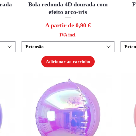
urada
Bola redonda 4D dourada com
Visualização rápida
F
efeito arco-íris
Preço promocional
A partir de
0,90 €
IVA incl.
Extensão
Exten
Adicionar ao carrinho