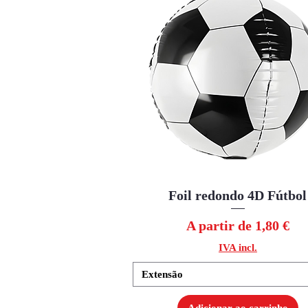
Foil redondo 4D Fútbol
Visualização rápida
Preço promocional
A partir de
1,80 €
IVA incl.
Extensão