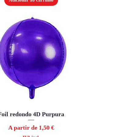
Adicionar ao carrinho
Foil redondo 4D Purpura
Visualização rápida
Preço promocional
A partir de
1,50 €