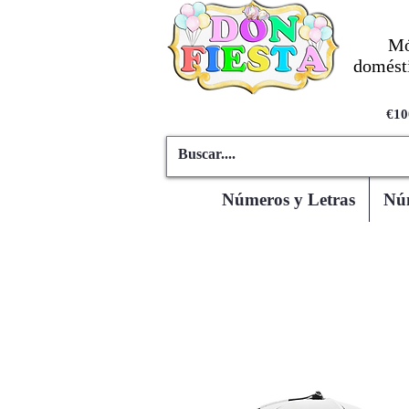
Mó
domésti
€10
Números y Letras
Núm