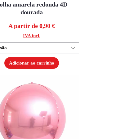
olha amarela redonda 4D
Visualização rápida
dourada
Preço promocional
A partir de
0,90 €
IVA incl.
são
Adicionar ao carrinho