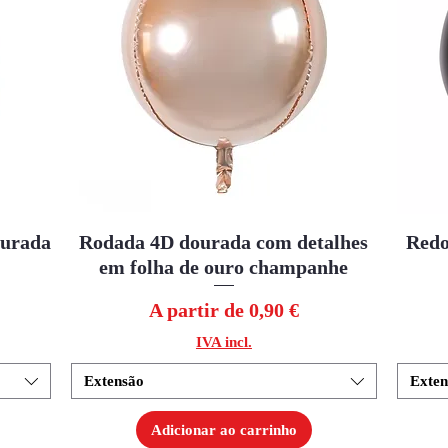
ourada
Rodada 4D dourada com detalhes
Visualização rápida
Redo
em folha de ouro champanhe
Preço promocional
A partir de
0,90 €
IVA incl.
Extensão
Exten
Adicionar ao carrinho