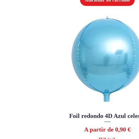
Adicionar ao carrinho
Foil redondo 4D Azul cele
Visualização rápida
Preço promocional
A partir de
0,90 €