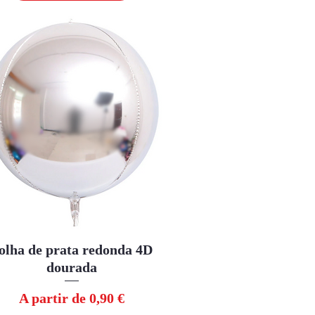
olha de prata redonda 4D
Visualização rápida
dourada
Preço promocional
A partir de
0,90 €