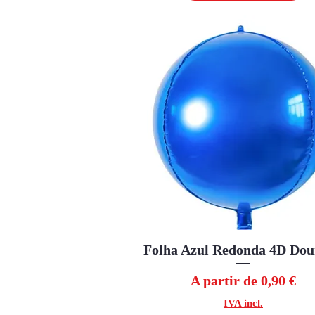
Folha Azul Redonda 4D Do
Visualização rápida
Preço promocional
A partir de
0,90 €
IVA incl.