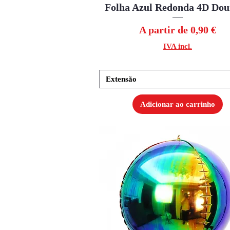
Folha Azul Redonda 4D Do
Visualização rápida
Preço promocional
A partir de
0,90 €
IVA incl.
Extensão
Adicionar ao carrinho