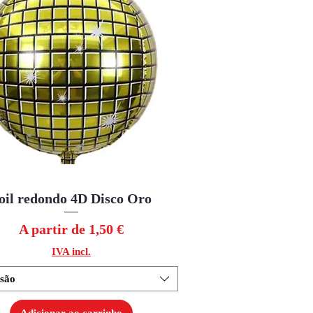
oil redondo 4D Disco Oro
Visualização rápida
Preço promocional
A partir de
1,50 €
IVA incl.
são