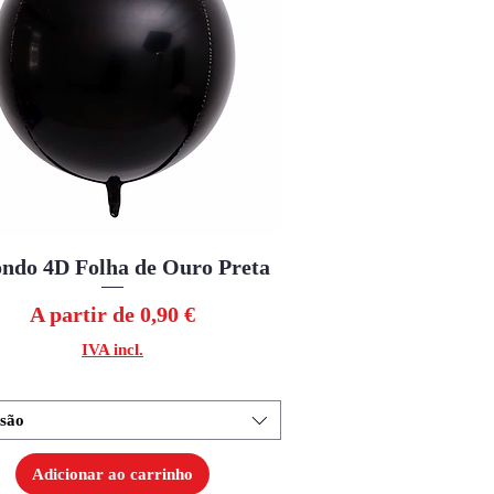
ndo 4D Folha de Ouro Preta
Visualização rápida
Preço promocional
A partir de
0,90 €
IVA incl.
são
Adicionar ao carrinho