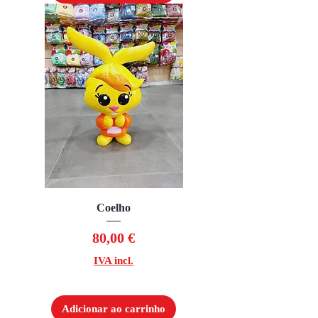
Coelho
Preço
80,00 €
IVA incl.
Adicionar ao carrinho