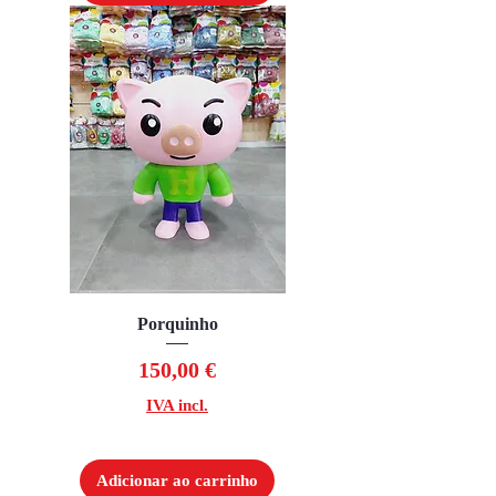
Porquinho
Preço
150,00 €
IVA incl.
Adicionar ao carrinho