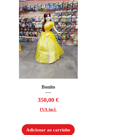
Bonito
Preço
350,00 €
IVA incl.
Adicionar ao carrinho