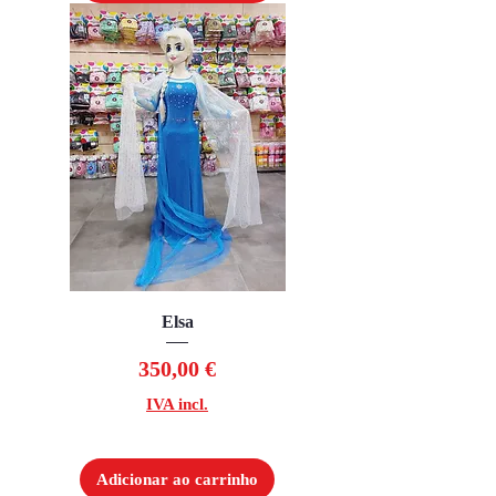
Elsa
Preço
350,00 €
IVA incl.
Adicionar ao carrinho