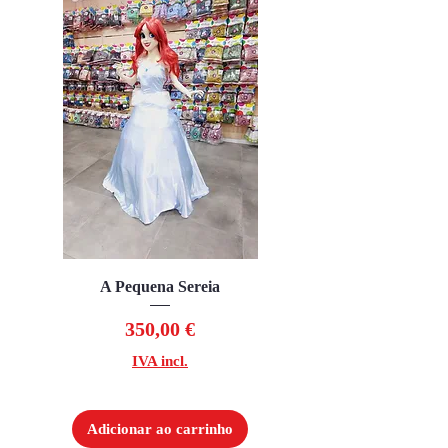
A Pequena Sereia
Preço
350,00 €
IVA incl.
Adicionar ao carrinho