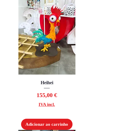
Heihei
Preço
155,00 €
IVA incl.
Adicionar ao carrinho