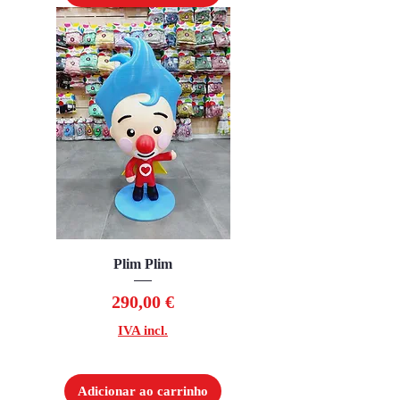
Plim Plim
Preço
290,00 €
IVA incl.
Adicionar ao carrinho