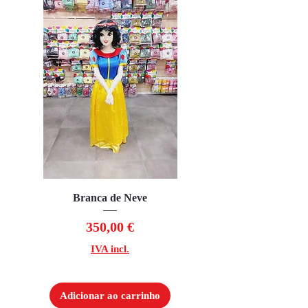
Branca de Neve
Preço
350,00 €
IVA incl.
Adicionar ao carrinho