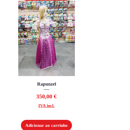
Rapunzel
Preço
350,00 €
IVA incl.
Adicionar ao carrinho