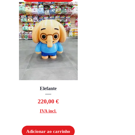
Elefante
Preço
220,00 €
IVA incl.
Adicionar ao carrinho