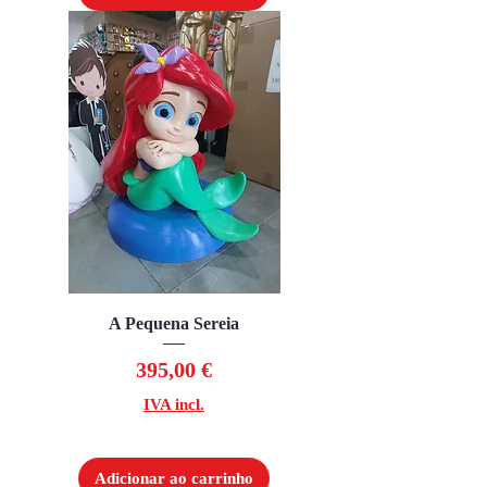
A Pequena Sereia
Preço
395,00 €
IVA incl.
Adicionar ao carrinho