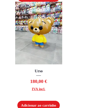
Urso
Preço
180,00 €
IVA incl.
Adicionar ao carrinho