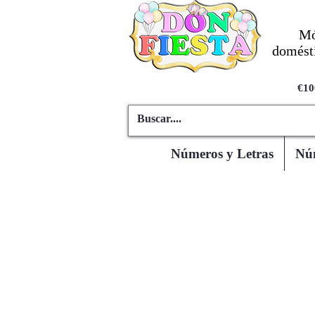
Mó
domésti
€10
Números y Letras
Núm