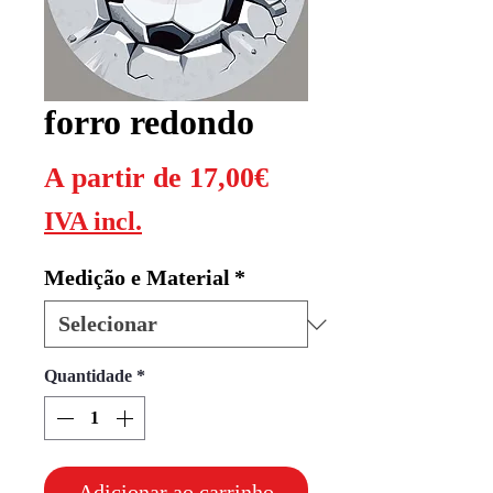
forro redondo
Preço
A partir de
17,00€
promocional
IVA incl.
Medição e Material
*
Quantidade
*
Adicionar ao carrinho