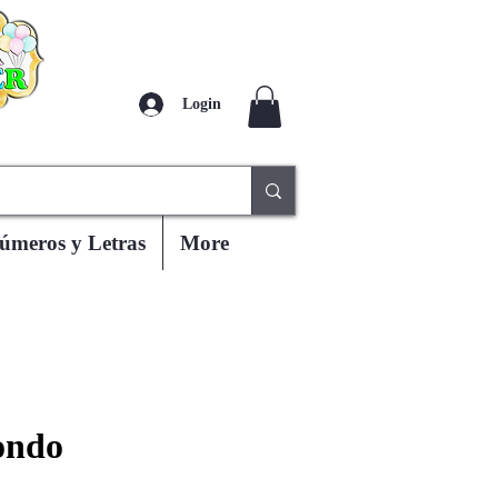
Login
úmeros y Letras
More
ondo