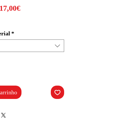
Preço
17,00€
promocional
rial
*
arrinho