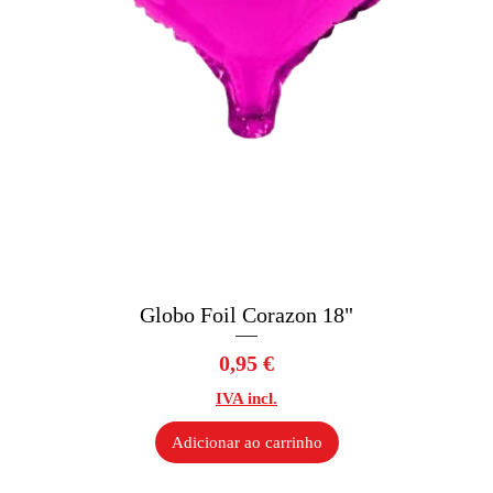
Globo Foil Corazon 18"
Visualização rápida
Preço
0,95 €
IVA incl.
Adicionar ao carrinho