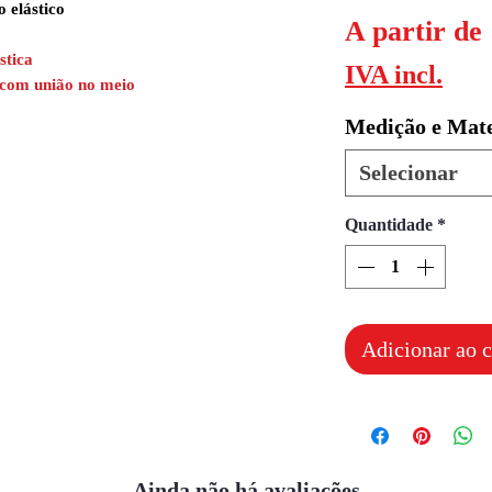
o elástico
A partir de
stica
IVA incl.
r com união no meio
Medição e Mate
Selecionar
Quantidade
*
Adicionar ao c
Ainda não há avaliações