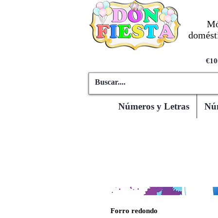
Mó
domésti
€10
Números y Letras
Núm
Forro redondo