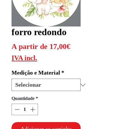
forro redondo
Preço
A partir de
17,00€
promocional
IVA incl.
Medição e Material
*
Quantidade
*
Adicionar ao carrinho