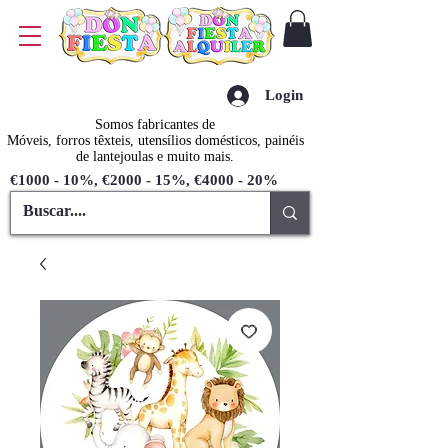
Login
Somos fabricantes de
Móveis, forros têxteis, utensílios domésticos, painéis
de lantejoulas e muito mais.
€1000 - 10%, €2000 - 15%, €4000 - 20%