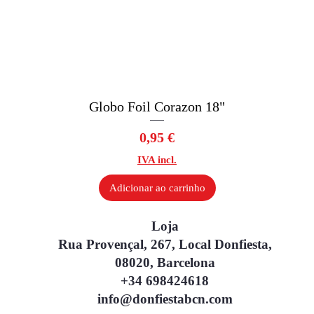
Globo Foil Corazon 18"
Visualização rápida
Preço
0,95 €
IVA incl.
Adicionar ao carrinho
Loja
Rua Provençal, 267, Local Donfiesta,
08020, Barcelona
+34 698424618
info@donfiestabcn.com