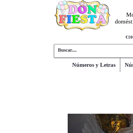
Mó
domésti
€10
Números y Letras
Núm