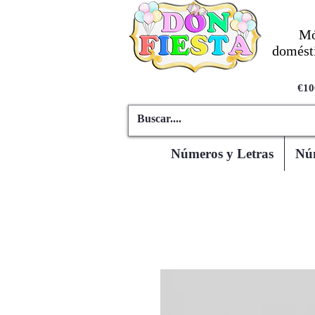
Mó
domésti
€10
Números y Letras
Núm