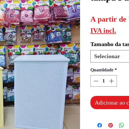
A partir de
IVA incl.
Tamanho da t
Selecionar
Quantidade
*
Adicionar ao c