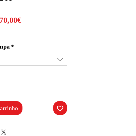
Preço
70,00€
promocional
ampa
*
arrinho