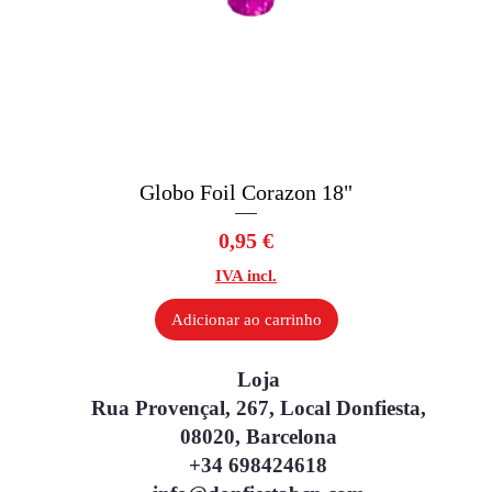
Globo Foil Corazon 18"
Visualização rápida
Preço
0,95 €
IVA incl.
Adicionar ao carrinho
Loja
Rua Provençal, 267, Local Donfiesta,
08020, Barcelona
+34 698424618