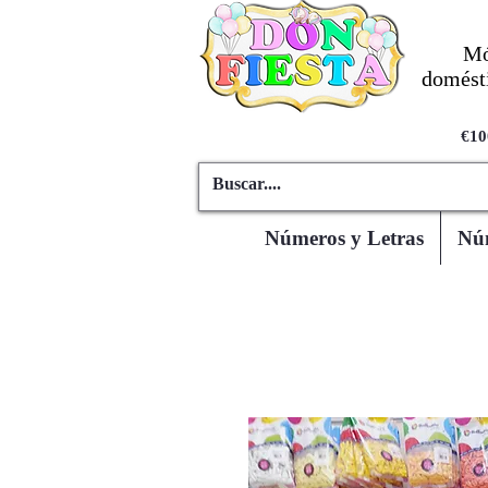
Mó
domésti
€10
Números y Letras
Núm