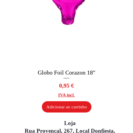
Globo Foil Corazon 18"
Visualização rápida
Preço
0,95 €
IVA incl.
Adicionar ao carrinho
Loja
Rua Provençal, 267, Local Donfiesta,