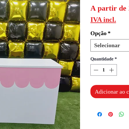
A partir de
IVA incl.
Opção
*
Selecionar
Quantidade
*
Adicionar ao c