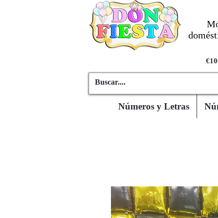
Mó
domésti
€10
Números y Letras
Núm