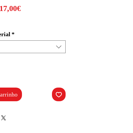
Preço
17,00€
promocional
rial
*
arrinho