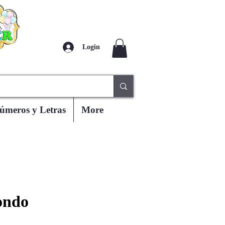
Login
úmeros y Letras
More
ondo