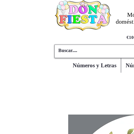
Mó
domésti
€10
Números y Letras
Núm