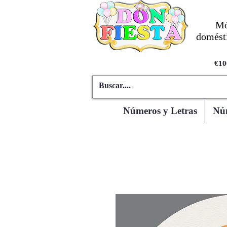
Mó
domésti
€10
Números y Letras
Núm