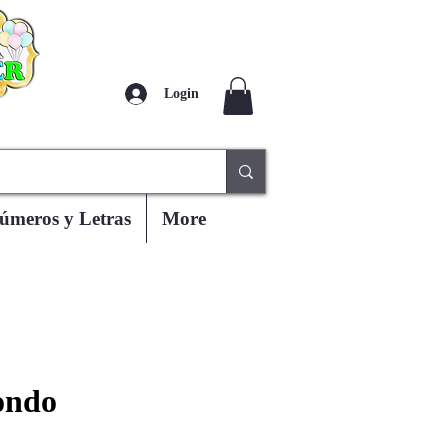
Login
úmeros y Letras
More
ondo