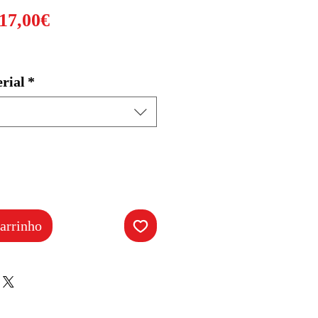
Preço
17,00€
promocional
rial
*
arrinho