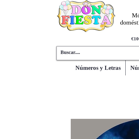
Mó
domésti
€10
Números y Letras
Núm