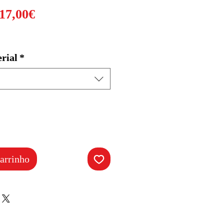
Preço
17,00€
promocional
rial
*
arrinho