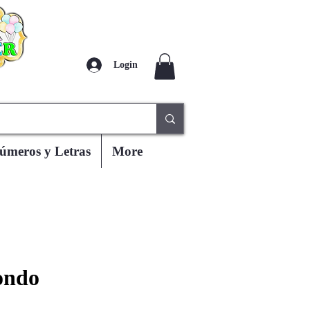
Login
úmeros y Letras
More
ondo