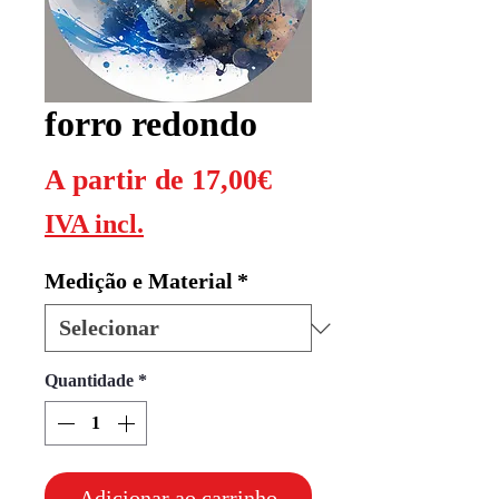
forro redondo
Preço
A partir de
17,00€
promocional
IVA incl.
Medição e Material
*
Quantidade
*
Adicionar ao carrinho