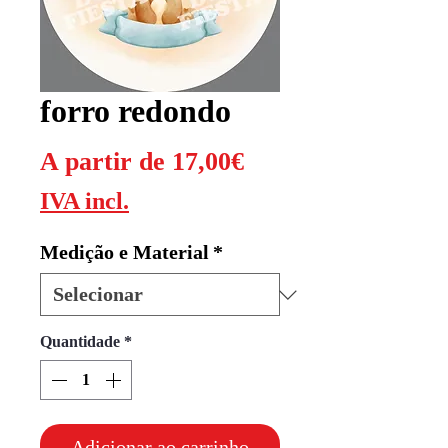
forro redondo
Preço
A partir de
17,00€
promocional
IVA incl.
Medição e Material
*
Quantidade
*
Adicionar ao carrinho